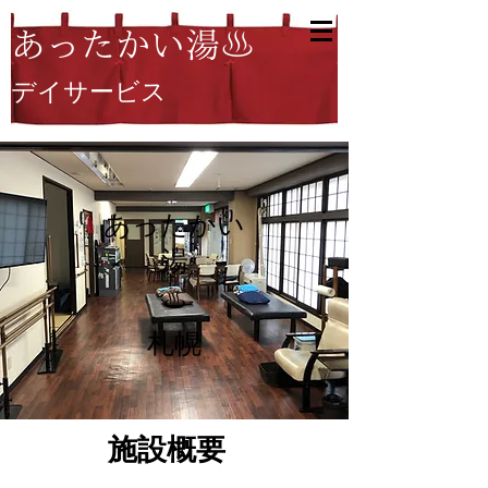
​あったかい湯♨︎
デイサービス
あったかい
湯
♨️
​札幌
施設概要