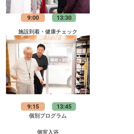
9:00
13:30
​施設到着
​・健康チェック
9:15
13:45
​個別プログラム
​個室入浴