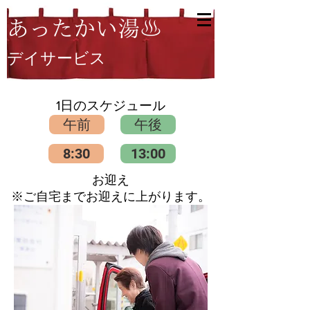
​あったかい湯♨︎
デイサービス
​1日のスケジュール
午前
午後
8:30
13:00
​お迎え
​※ご自宅までお迎えに上がります。